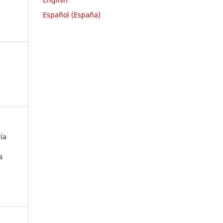
Español (España)
ía
a